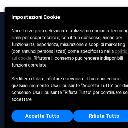
Impostazioni Cookie
Noi e terze parti selezionate utilizziamo cookie o tecnolo
Sticco Mare
simili per scopi tecnici e, con il tuo consenso, anche per
Home
funzionalità, esperienza, misurazione e scopi di marketing
La Spiaggia
(con annunci personalizzati) come specificato nella
politic
sui cookie
. Rifiutare il consenso può rendere indisponibili
Bar & 
funzioni correlate.
Ristorante
Eventi
Sei libero di dare, rifiutare o revocare il tuo consenso in
Contatti
qualsiasi momento. Usa il pulsante “Accetta Tutto” per dar
consenso. Usa il pulsante “Rifiuta Tutto” per continuare s
Cookie policy
accettare.
Privacy policy
Accetta Tutto
Rifiuta Tutto