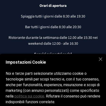
Orari di apertura
Spiaggia tutti i giorni dalle
8:30 alle 19:30
Bar tutti i giorni dalle
8:30 alle 20:30
Ristorante durante la settimana dalle
12.00 alle 15:30 nei
weekend dalle 12:00 - alle 16:30
Seguici sui nostri social
Impostazioni Cookie
Facebook
Noi e terze parti selezionate utilizziamo cookie o
Instagram
tecnologie simili per scopi tecnici e, con il tuo consenso,
anche per funzionalità, esperienza, misurazione e scopi di
marketing (con annunci personalizzati) come specificato
Contatti
nella
politica sui cookie
. Rifiutare il consenso può rendere
indisponibili funzioni correlate.
manfcarignani@hotmail.com